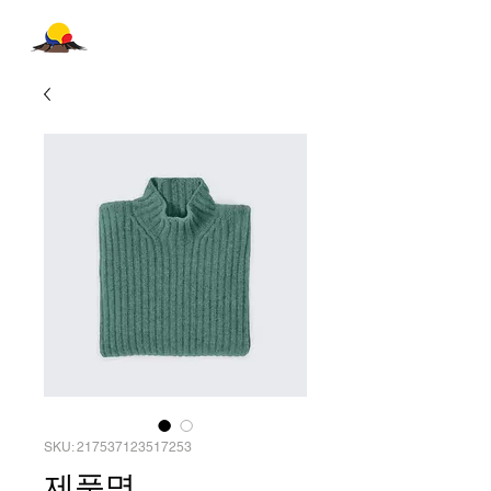
한반도미래당
Future Korean Peninsula Party
SKU: 217537123517253
제품명