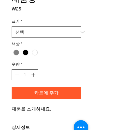
가
₩25
격
크기
*
색상
*
수량
*
카트에 추가
제품을 소개하세요.  
상세정보